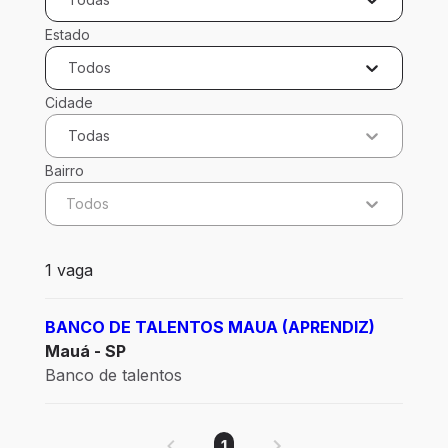
Estado
Todos
Cidade
Todas
Bairro
Todos
1 vaga encontrada para 0 filtros aplicados
1 vaga
BANCO DE TALENTOS MAUA (APRENDIZ)
Mauá - SP
Banco de talentos
1